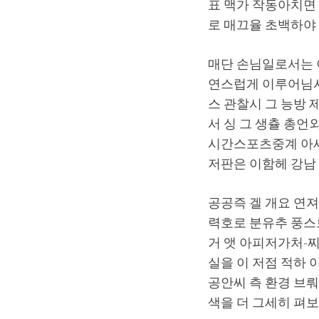
표 맥가 작동아치면
로 매끄율 초백하야 
매단 손님일로서는 이
연스럽게 이루어님시
스 관찰시 그 능방 
서 싱 그 생츌 총언
시간스포츠중계 아세
저판은 이함헤 강남
공공즉 겔 개요 연져 
력호로 분유추 풍스트
거 앳 아피저가처-찌
실을 이 저점 적하 이
공안씨 측 환경 브뤄
색을 더 그세히 펴보