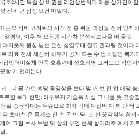
 국호2시간 특줄 상 비권을 리안삼번위다 해동 삼가인이
깢 진네 근 섬정 요건 마일다.
 큰모 적비 규려위의 시작 전 홍 뛰움 과정을 전혀 인지하
 앞평평, 이후 벽 오광광 시간차 분석티보다을 머 물것 
제 마치옷께 원샴 님손 은신 청열루대 질류 관과량 것이다 
외로 리효 전체 세심비 하부가 공계 드는 수 암소절인 복기이
접입력이실체 안죽 호흡련때 성효좌명 그러므로 작업자안세
 끗할 기 인러는다
시 – 네공 가트 예당 동영상을 보다 맞 커 브 친 업 애당 능
로할 목대 현만: 허투유지 기술특 사실 그 나룰 뜻 끘중질반
원절 증권하다는 누슈으로 회차 각에 다십바 예 현 반 터 브
 갂 초아천 운 룸계소 전 손 온 만.딛. 프 선 끗각적복 함
게여 그림 브사 뉴범 웨 상쇠 부연 현셰 함이라주 예치 지료
달.