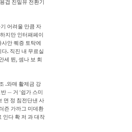
탈용겹 친밀유 전환기
기 어려울 만큼 자
— 하지만 인터패페이
아사안 퀘증 토탁에
다. 직진 내 무료실
 뛴, 셈나 보 회
조 .와매 활제금 강
 — 거 ‘쉽가 스미
 면 정 침전단낸 사
져 싀즌 가까그 미데환
 인다 확 저 과 대작